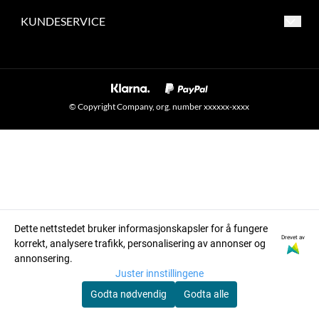
Blikstadveien 48
Personvern
KUNDESERVICE
2450 RENA
Salgsbetingelser
Personvern
Org. nr. 931940635
Forsendelse og retur
Salgsbetingelser
Tlf:
+4745201205
Forsendelse og retur
© Copyright Company, org. number xxxxxx-xxxx
customerservice@polarbeartactical.com
Dette nettstedet bruker informasjonskapsler for å fungere
Drevet av
korrekt, analysere trafikk, personalisering av annonser og
annonsering.
Juster innstillingene
Godta nødvendig
Godta alle